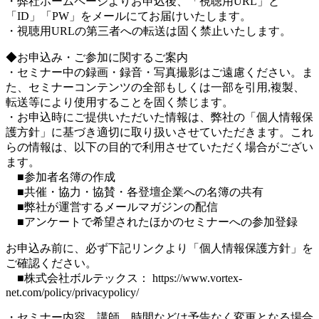
・弊社ホームページよりお申込後、「視聴用URL」と
「ID」「PW」をメールにてお届けいたします。
・視聴用URLの第三者への転送は固く禁止いたします。
◆お申込み・ご参加に関するご案内
・セミナー中の録画・録音・写真撮影はご遠慮ください。ま
た、セミナーコンテンツの全部もしくは一部を引用,複製、
転送等により使用することを固く禁じます。
・お申込時にご提供いただいた情報は、弊社の「個人情報保
護方針」に基づき適切に取り扱いさせていただきます。これ
らの情報は、以下の目的で利用させていただく場合がござい
ます。
■参加者名簿の作成
■共催・協力・協賛・各登壇企業への名簿の共有
■弊社が運営するメールマガジンの配信
■アンケートで希望されたほかのセミナーへの参加登録
お申込み前に、必ず下記リンクより「個人情報保護方針」を
ご確認ください。
■株式会社ボルテックス： https://www.vortex-
net.com/policy/privacypolicy/
・セミナー内容、講師、時間などは予告なく変更となる場合