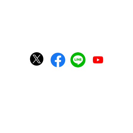
国土交通大臣（3）第8509号
〒102-0071
東京都千代田区富士見2-10-2
飯田橋グラン・ブルーム22F
© 2005 Vortex Co., Ltd.